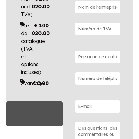
(incl.
020.00
TVA)
Prix
€
100
de
020.00
catalogue
(TVA
et
options
incluses)
Avantage
€
0.00