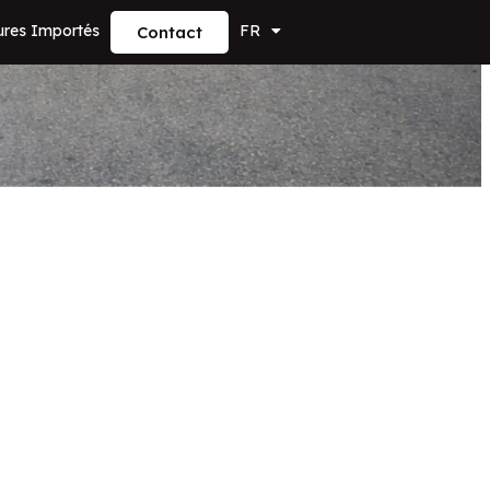
ures Importés
FR
Contact