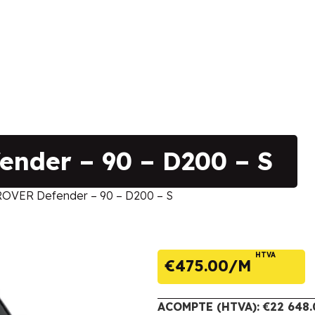
nder – 90 – D200 – S
OVER Defender – 90 – D200 – S
HTVA
€
475.00
ACOMPTE (HTVA): €22 648.