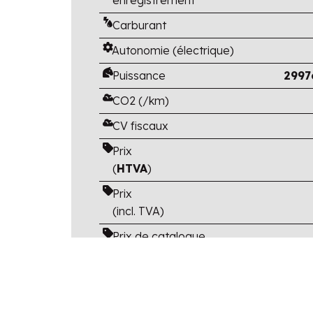
Carburant
Autonomie (électrique)
Puissance
2997
CO2 (/km)
CV fiscaux
Prix
(
HTVA
)
Prix
(incl. TVA)
Prix de catalogue
(TVA et options
incluses)
Avantage