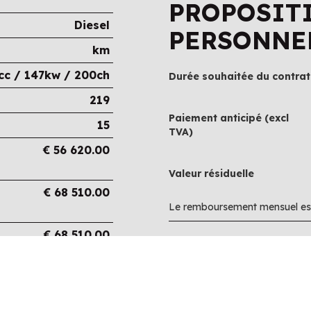
PROPOSIT
Diesel
PERSONNE
km
cc / 147kw / 200ch
Durée souhaitée du contrat
219
Paiement anticipé (excl
15
TVA)
€
56 620.00
Valeur résiduelle
€
68 510.00
Le remboursement mensuel est
€
68 510.00
€
0.00