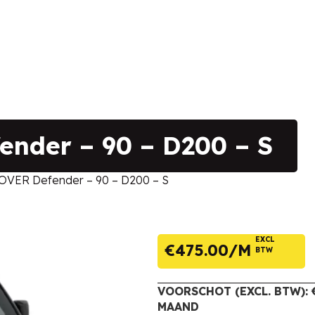
nder – 90 – D200 – S
VER Defender – 90 – D200 – S
EXCL
€
475.00
BTW
VOORSCHOT (EXCL. BTW): €
MAAND