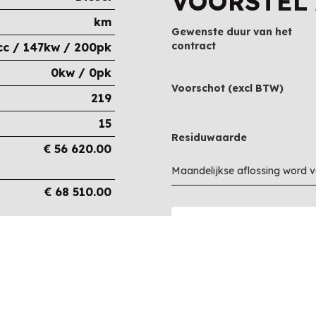
VOORSTEL
km
Gewenste duur van het
contract
cc / 147kw / 200pk
0kw / 0pk
Voorschot (excl BTW)
219
15
Residuwaarde
€
56 620.00
Maandelijkse aflossing word 
€
68 510.00
€
68 510.00
€
0.00