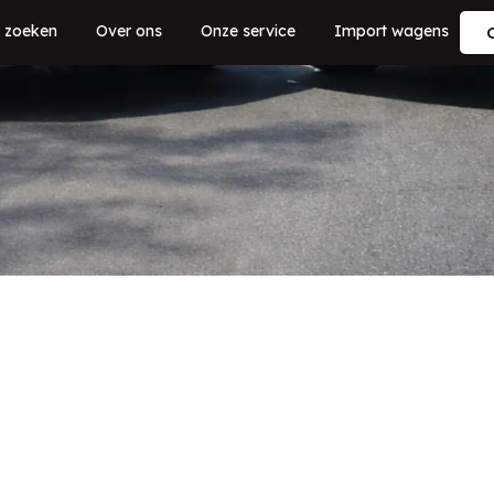
 zoeken
Over ons
Onze service
Import wagens