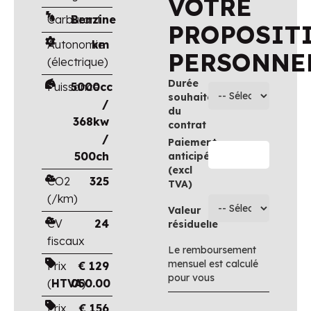
VOTRE
Carburant
Benzine
PROPOSIT
Autonomie
km
PERSONNE
(électrique)
Durée
Puissance
5000cc
souhaitée
/
du
368kw
contrat
/
Paiement
500ch
anticipé
(excl
CO2
325
TVA)
(/km)
Valeur
CV
24
résiduelle
fiscaux
Le remboursement
mensuel est calculé
Prix
€
129
pour vous
(
HTVA
050.00
)
Prix
€
156