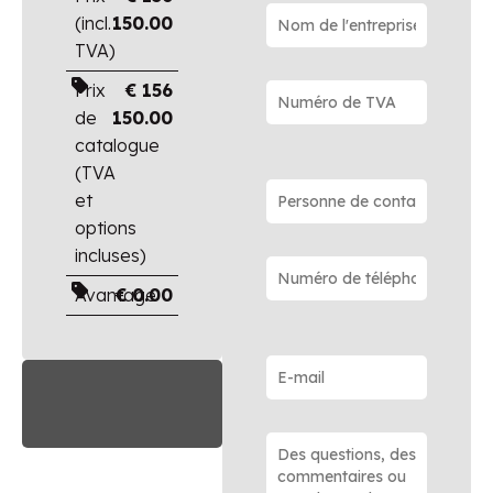
(incl.
150.00
TVA)
Prix
€
156
de
150.00
catalogue
(TVA
et
options
incluses)
Avantage
€
0.00