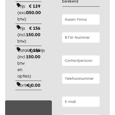
berekend
Prijs
€
129
(excl.
050.00
btw)
Prijs
€
156
(incl.
150.00
btw)
Catalogusprijs
€
156
(incl
150.00
btw
en
opties)
Korting
€
0.00