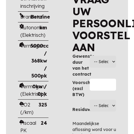
inschrijving
UW
Brandstof
Benzine
PERSOONL
Autonomie
km
VOORSTEL
(Elektrisch)
AAN
Vermogen
5000cc
/
Gewenste
368kw
duur
/
van het
contract
500pk
Voorschot
Vermogen
0kw /
(excl
(Elektrisch)
0pk
BTW)
CO2
325
Residuwaarde
(/km)
Fiscaal
24
Maandelijkse
aflossing word voor u
PK