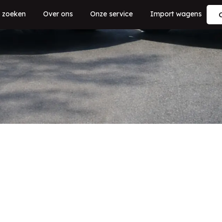
 zoeken
Over ons
Onze service
Import wagens