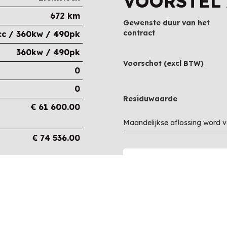
VOORSTEL
672 km
Gewenste duur van het
contract
cc / 360kw / 490pk
360kw / 490pk
Voorschot (excl BTW)
0
0
Residuwaarde
€
61 600.00
Maandelijkse aflossing word 
€
74 536.00
€
74 536.00
€
0.00