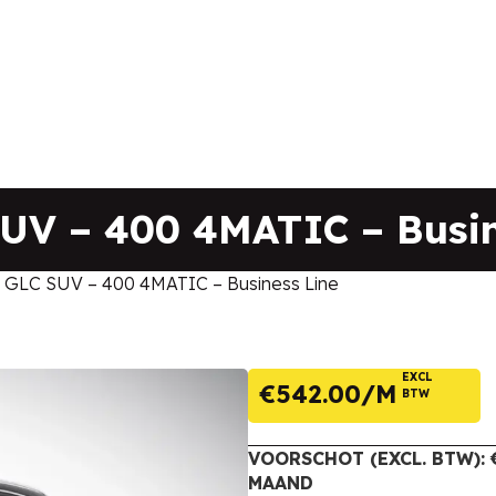
V – 400 4MATIC – Busin
LC SUV – 400 4MATIC – Business Line
EXCL
€
542.00
BTW
VOORSCHOT (EXCL. BTW): €
MAAND