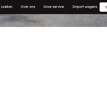
 zoeken
Over ons
Onze service
Import wagens