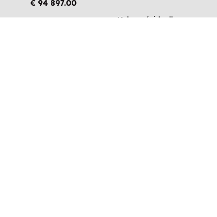
€
94 897.00
Valeur résiduelle
€
114 825.00
Le remboursement mensuel est
€
114 825.00
€
0.00