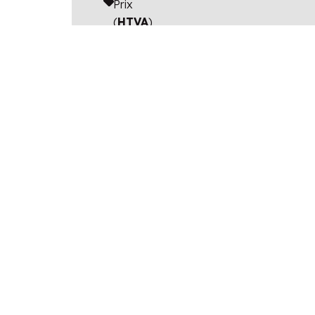
Prix
(
HTVA
)
Prix
(incl. TVA)
Prix de catalogue
(TVA et options
incluses)
Avantage