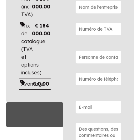
(incl.
000.00
TVA)
Prix
€
184
de
000.00
catalogue
(TVA
et
options
incluses)
Avantage
€
0.00