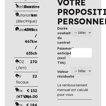
VOTRE
Carburant
Benzine
PROPOSIT
Autonomie
km
PERSONNE
(électrique)
Durée
Puissance
4395cc
souhaitée
/
du
467kw
contrat
/
Paiement
635ch
anticipé
(excl
CO2
270
TVA)
(/km)
Valeur
CV
22
résiduelle
fiscaux
Le remboursement
mensuel est calculé
Prix
€
152
pour vous
(
HTVA
066.00
)
Prix
€
184