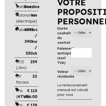
VOTRE
Carburant
Benzine
PROPOSIT
Autonomie
km
PERSONNE
(électrique)
Durée
Puissance
4395cc
souhaitée
/
du
390kw
contrat
/
Paiement
530ch
anticipé
(excl
CO2
259
TVA)
(/km)
Valeur
CV
22
résiduelle
fiscaux
Le remboursement
mensuel est calculé
Prix
€
115
pour vous
(
HTVA
686.00
)
Prix
€
139