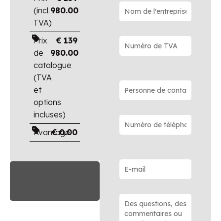
(incl.
980.00
TVA)
Prix
€
139
de
980.00
catalogue
(TVA
et
options
incluses)
Avantage
€
0.00