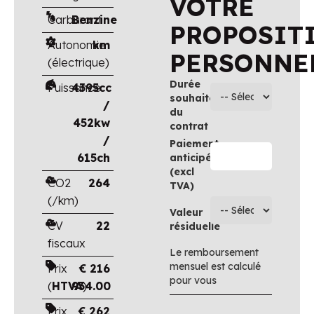
VOTRE
Carburant
Benzine
PROPOSIT
Autonomie
km
PERSONNE
(électrique)
Durée
Puissance
4395cc
souhaitée
/
du
452kw
contrat
/
Paiement
615ch
anticipé
(excl
CO2
264
TVA)
(/km)
Valeur
CV
22
résiduelle
fiscaux
Le remboursement
mensuel est calculé
Prix
€
216
pour vous
(
HTVA
934.00
)
Prix
€
262