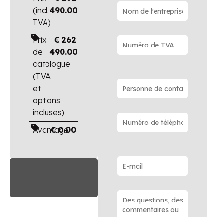
(incl.
490.00
TVA)
Prix
€
262
de
490.00
catalogue
(TVA
et
options
incluses)
Avantage
€
0.00