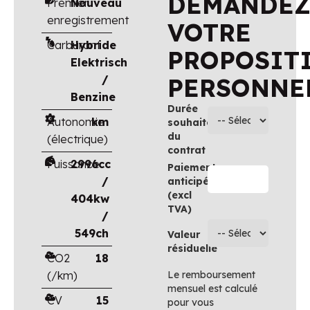
DEMANDE
Premier
Nouveau
enregistrement
VOTRE
Carburant
Hybride
PROPOSIT
Elektrisch
/
PERSONNE
Benzine
Durée
Autonomie
km
souhaitée
du
(électrique)
contrat
Puissance
2996cc
Paiement
/
anticipé
(excl
404kw
TVA)
/
549ch
Valeur
résiduelle
CO2
18
(/km)
Le remboursement
mensuel est calculé
CV
15
pour vous