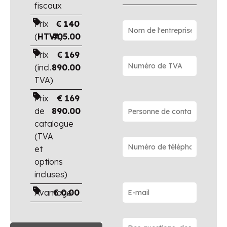
fiscaux
Prix
€
140
(
HTVA
405.00
)
Prix
€
169
(incl.
890.00
TVA)
Prix
€
169
de
890.00
catalogue
(TVA
et
options
incluses)
Avantage
€
0.00