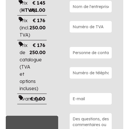
Prix
€
145
(
HTVA
661.00
)
Prix
€
176
(incl.
250.00
TVA)
Prix
€
176
de
250.00
catalogue
(TVA
et
options
incluses)
Avantage
€
0.00