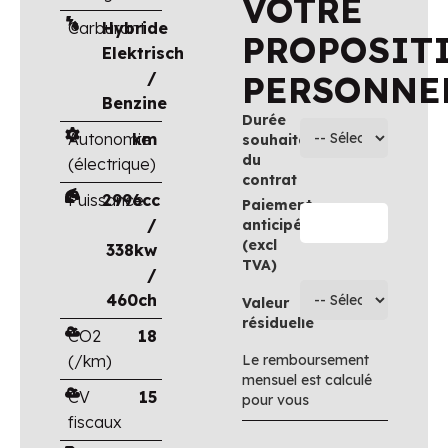
VOTRE
Carburant
Hybride
PROPOSIT
Elektrisch
/
PERSONNE
Benzine
Durée
Autonomie
km
souhaitée
du
(électrique)
contrat
Puissance
2996cc
Paiement
/
anticipé
(excl
338kw
TVA)
/
460ch
Valeur
résiduelle
CO2
18
(/km)
Le remboursement
mensuel est calculé
CV
15
pour vous
fiscaux