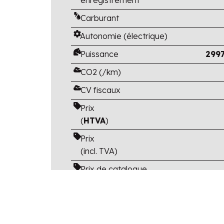
Carburant
Autonomie (électrique)
Puissance
2997
CO2 (/km)
CV fiscaux
Prix
(
HTVA
)
Prix
(incl. TVA)
Prix de catalogue
(TVA et options
incluses)
Avantage