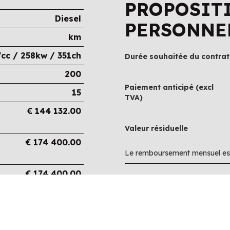
PROPOSIT
Diesel
PERSONNE
km
cc / 258kw / 351ch
Durée souhaitée du contrat
200
Paiement anticipé (excl
15
TVA)
€
144 132.00
Valeur résiduelle
€
174 400.00
Le remboursement mensuel est
€
174 400.00
€
0.00