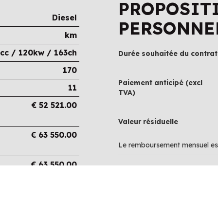
PROPOSIT
Diesel
PERSONNE
km
cc / 120kw / 163ch
Durée souhaitée du contrat
170
Paiement anticipé (excl
11
TVA)
€
52 521.00
Valeur résiduelle
€
63 550.00
Le remboursement mensuel est
€
63 550.00
€
0.00