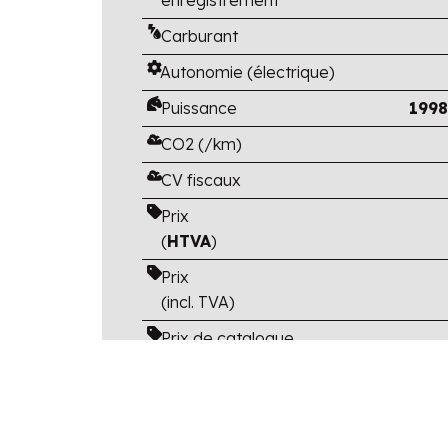
Carburant
Autonomie (électrique)
Puissance
1998
CO2 (/km)
CV fiscaux
Prix
(
HTVA
)
Prix
(incl. TVA)
Prix de catalogue
(TVA et options
incluses)
Avantage