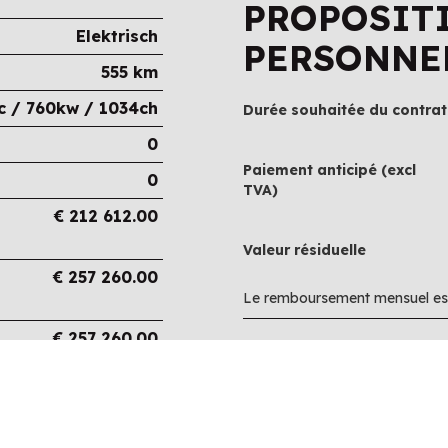
PROPOSIT
Elektrisch
PERSONNE
555 km
c / 760kw / 1034ch
Durée souhaitée du contrat
0
Paiement anticipé (excl
0
TVA)
€
212 612.00
Valeur résiduelle
€
257 260.00
Le remboursement mensuel est
€
257 260.00
€
0.00