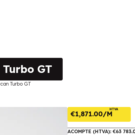
 Turbo GT
can Turbo GT
HTVA
€
1,871.00
ACOMPTE (HTVA): €63 783.