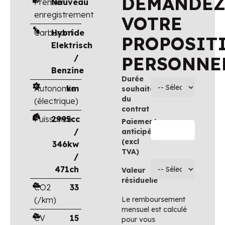
DEMANDE
Premier
Nouveau
enregistrement
VOTRE
Carburant
Hybride
PROPOSIT
Elektrisch
/
PERSONNE
Benzine
Durée
Autonomie
km
souhaitée
du
(électrique)
contrat
Puissance
2995cc
Paiement
/
anticipé
(excl
346kw
TVA)
/
471ch
Valeur
résiduelle
CO2
33
(/km)
Le remboursement
mensuel est calculé
CV
15
pour vous