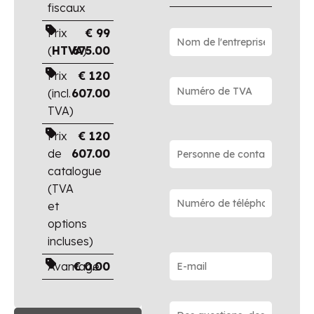
fiscaux
Prix
€
99
(
HTVA
675.00
)
Prix
€
120
(incl.
607.00
TVA)
Prix
€
120
de
607.00
catalogue
(TVA
et
options
incluses)
Avantage
€
0.00