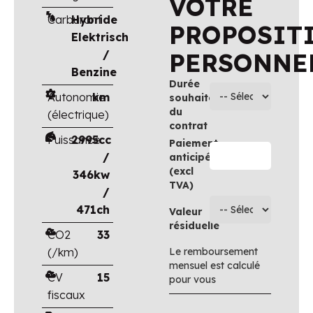
VOTRE
Carburant
Hybride
PROPOSIT
Elektrisch
/
PERSONNE
Benzine
Durée
Autonomie
km
souhaitée
du
(électrique)
contrat
Puissance
2995cc
Paiement
/
anticipé
(excl
346kw
TVA)
/
471ch
Valeur
résiduelle
CO2
33
(/km)
Le remboursement
mensuel est calculé
CV
15
pour vous
fiscaux