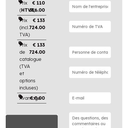
Prix
€
110
(
HTVA
516.00
)
Prix
€
133
(incl.
724.00
TVA)
Prix
€
133
de
724.00
catalogue
(TVA
et
options
incluses)
Avantage
€
0.00