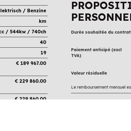
PROPOSIT
lektrisch / Benzine
PERSONNE
km
cc / 544kw / 740ch
Durée souhaitée du contrat
40
Paiement anticipé (excl
19
TVA)
€
189 967.00
Valeur résiduelle
€
229 860.00
Le remboursement mensuel est
€
229 860.00
€
0.00