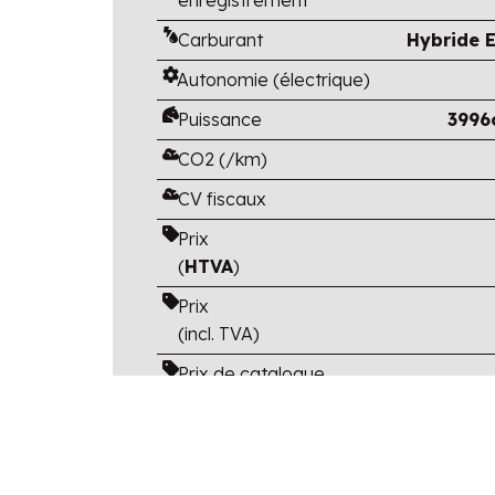
Carburant
Hybride E
Autonomie (électrique)
Puissance
3996
CO2 (/km)
CV fiscaux
Prix
(
HTVA
)
Prix
(incl. TVA)
Prix de catalogue
(TVA et options
incluses)
Avantage