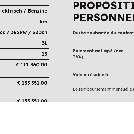
PROPOSIT
lektrisch / Benzine
PERSONNE
km
cc / 382kw / 520ch
Durée souhaitée du contrat
31
Paiement anticipé (excl
15
TVA)
€
111 860.00
Valeur résiduelle
€
135 351.00
Le remboursement mensuel est
€
135 351.00
€
0.00