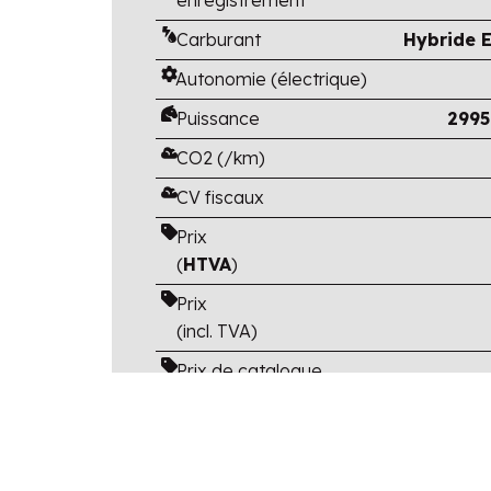
Carburant
Hybride E
Autonomie (électrique)
Puissance
2995
CO2 (/km)
CV fiscaux
Prix
(
HTVA
)
Prix
(incl. TVA)
Prix de catalogue
(TVA et options
incluses)
Avantage