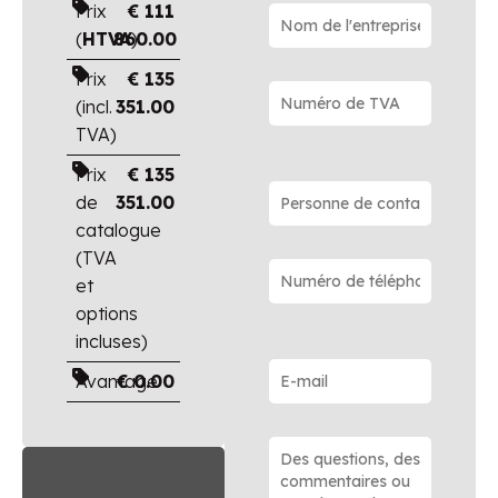
Prix
€
111
(
HTVA
860.00
)
Prix
€
135
(incl.
351.00
TVA)
Prix
€
135
de
351.00
catalogue
(TVA
et
options
incluses)
Avantage
€
0.00