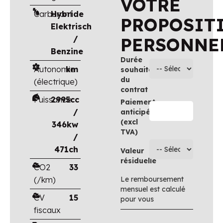
VOTRE
Carburant
Hybride
PROPOSIT
Elektrisch
/
PERSONNE
Benzine
Durée
Autonomie
km
souhaitée
du
(électrique)
contrat
Puissance
2995cc
Paiement
/
anticipé
(excl
346kw
TVA)
/
471ch
Valeur
résiduelle
CO2
33
(/km)
Le remboursement
mensuel est calculé
CV
15
pour vous
fiscaux