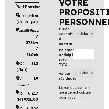
VOTRE
Carburant
Benzine
PROPOSIT
Autonomie
km
PERSONNE
(électrique)
Durée
Puissance
3996cc
souhaitée
/
du
375kw
contrat
/
Paiement
510ch
anticipé
(excl
CO2
312
TVA)
(/km)
Valeur
CV
19
résiduelle
fiscaux
Le remboursement
mensuel est calculé
Prix
€
217
pour vous
(
HTVA
031.00
)
Prix
€
262