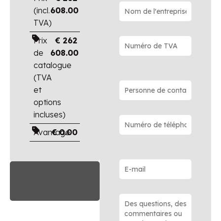
(incl.
608.00
TVA)
Prix
€
262
de
608.00
catalogue
(TVA
et
options
incluses)
Avantage
€
0.00