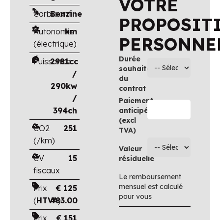
VOTRE
Carburant
Benzine
PROPOSIT
Autonomie
km
PERSONNE
(électrique)
Durée
Puissance
2981cc
souhaitée
/
du
290kw
contrat
/
Paiement
394ch
anticipé
(excl
CO2
251
TVA)
(/km)
Valeur
CV
15
résiduelle
fiscaux
Le remboursement
mensuel est calculé
Prix
€
125
pour vous
(
HTVA
483.00
)
Prix
€
151