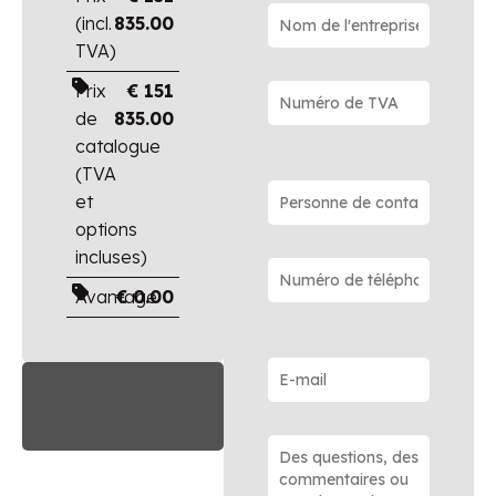
(incl.
835.00
TVA)
Prix
€
151
de
835.00
catalogue
(TVA
et
options
incluses)
Avantage
€
0.00