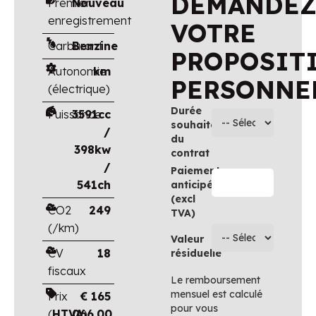
DEMANDE
Premier
Nouveau
enregistrement
VOTRE
Carburant
Benzine
PROPOSIT
Autonomie
km
PERSONNE
(électrique)
Durée
Puissance
3591cc
souhaitée
/
du
398kw
contrat
/
Paiement
541ch
anticipé
(excl
CO2
249
TVA)
(/km)
Valeur
CV
18
résiduelle
fiscaux
Le remboursement
mensuel est calculé
Prix
€
165
pour vous
(
HTVA
066.00
)