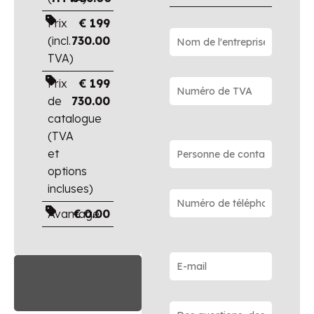
Prix
€
199
(incl.
730.00
TVA)
Prix
€
199
de
730.00
catalogue
(TVA
et
options
incluses)
Avantage
€
0.00