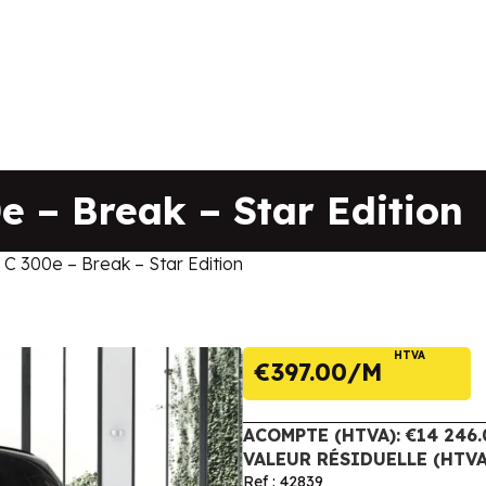
e – Break – Star Edition
C 300e – Break – Star Edition
HTVA
€
397.00
ACOMPTE (HTVA): €14 246.
VALEUR RÉSIDUELLE (HTVA)
Ref : 42839