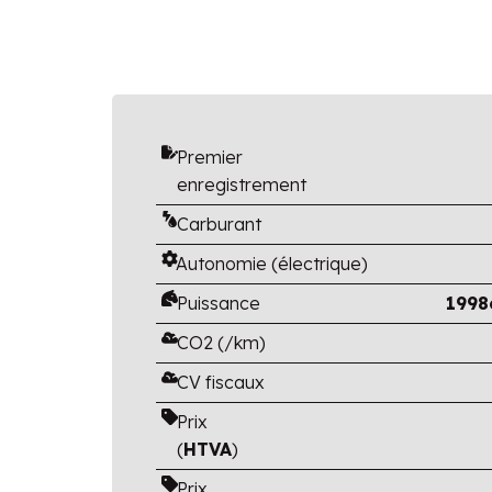
Premier
enregistrement
Carburant
Autonomie (électrique)
Puissance
1998
CO2 (/km)
CV fiscaux
Prix
(
HTVA
)
Prix