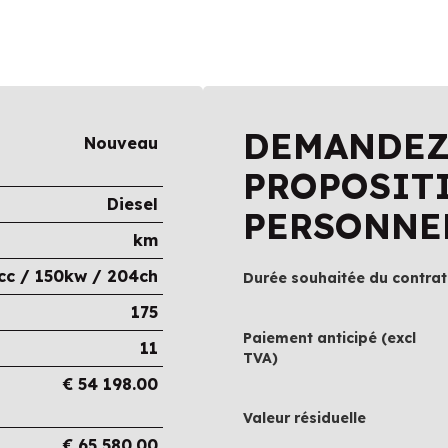
DEMANDEZ
Nouveau
PROPOSIT
Diesel
PERSONNE
km
cc / 150kw / 204ch
Durée souhaitée du contrat
175
Paiement anticipé (excl
11
TVA)
€
54 198.00
Valeur résiduelle
€
65 580.00