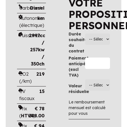
VOTRE
Carburant
Diesel
PROPOSIT
Autonomie
km
PERSONNE
(électrique)
Durée
Puissance
2997cc
souhaitée
/
du
257kw
contrat
/
Paiement
350ch
anticipé
(excl
CO2
219
TVA)
(/km)
Valeur
CV
15
résiduelle
fiscaux
Le remboursement
mensuel est calculé
Prix
€
78
pour vous
(
HTVA
388.00
)
Prix
€
94