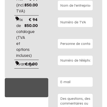
(incl.
850.00
TVA)
Prix
€
94
de
850.00
catalogue
(TVA
et
options
incluses)
Avantage
€
0.00