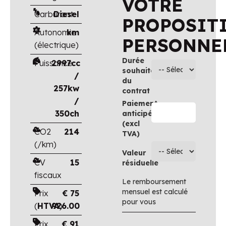
VOTRE
Carburant
Diesel
PROPOSIT
Autonomie
km
PERSONNE
(électrique)
Durée
Puissance
2997cc
souhaitée
/
du
257kw
contrat
/
Paiement
350ch
anticipé
(excl
CO2
214
TVA)
(/km)
Valeur
CV
15
résiduelle
fiscaux
Le remboursement
mensuel est calculé
Prix
€
75
pour vous
(
HTVA
926.00
)
Prix
€
91