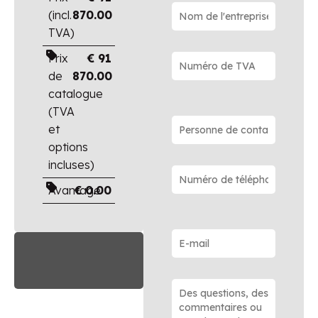
(incl.
870.00
TVA)
Prix
€
91
de
870.00
catalogue
(TVA
et
options
incluses)
Avantage
€
0.00