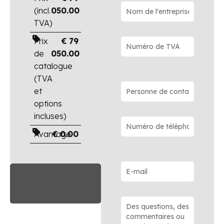
(incl.
050.00
TVA)
Prix
€
79
de
050.00
catalogue
(TVA
et
options
incluses)
Avantage
€
0.00