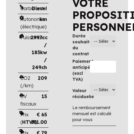
VOTRE
Carburant
Diesel
PROPOSIT
Autonomie
km
PERSONNE
(électrique)
Durée
Puissance
2997cc
souhaitée
/
du
183kw
contrat
/
Paiement
249ch
anticipé
(excl
CO2
209
TVA)
(/km)
Valeur
CV
15
résiduelle
fiscaux
Le remboursement
mensuel est calculé
Prix
€
65
pour vous
(
HTVA
331.00
)
Prix
€
79