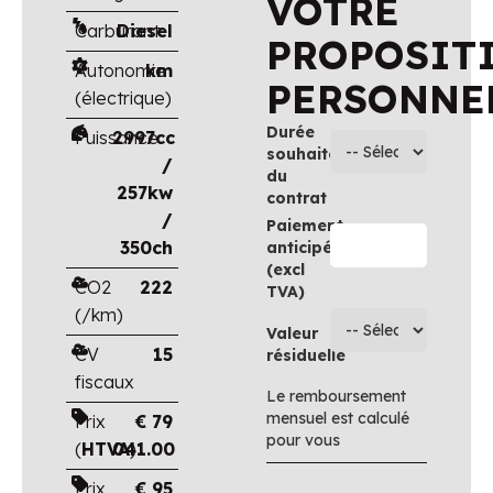
VOTRE
Carburant
Diesel
PROPOSIT
Autonomie
km
PERSONNE
(électrique)
Durée
Puissance
2997cc
souhaitée
/
du
257kw
contrat
/
Paiement
350ch
anticipé
(excl
CO2
222
TVA)
(/km)
Valeur
CV
15
résiduelle
fiscaux
Le remboursement
mensuel est calculé
Prix
€
79
pour vous
(
HTVA
041.00
)
Prix
€
95