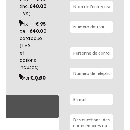
(incl.
640.00
TVA)
Prix
€
95
de
640.00
catalogue
(TVA
et
options
incluses)
Avantage
€
0.00