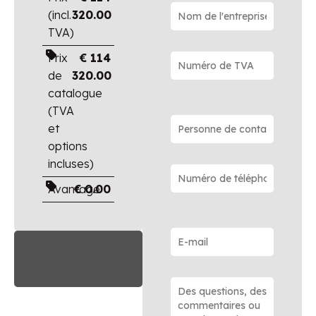
(incl.
320.00
TVA)
Prix
€
114
de
320.00
catalogue
(TVA
et
options
incluses)
Avantage
€
0.00