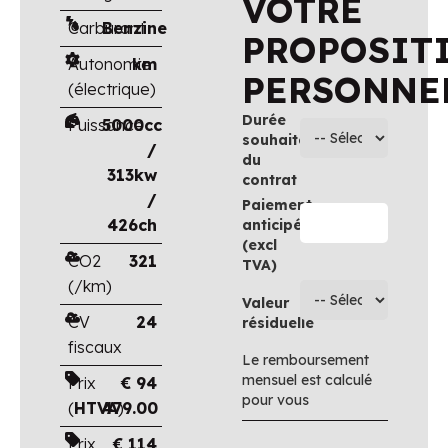
VOTRE
Carburant
Benzine
PROPOSIT
Autonomie
km
PERSONNE
(électrique)
Durée
Puissance
5000cc
souhaitée
/
du
313kw
contrat
/
Paiement
426ch
anticipé
(excl
CO2
321
TVA)
(/km)
Valeur
CV
24
résiduelle
fiscaux
Le remboursement
mensuel est calculé
Prix
€
94
pour vous
(
HTVA
479.00
)
Prix
€
114