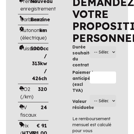
DEMANDE
Premier
Nouveau
enregistrement
VOTRE
Carburant
Benzine
PROPOSIT
Autonomie
km
PERSONNE
(électrique)
Durée
Puissance
5000cc
souhaitée
/
du
313kw
contrat
/
Paiement
426ch
anticipé
(excl
CO2
320
TVA)
(/km)
Valeur
CV
24
résiduelle
fiscaux
Le remboursement
mensuel est calculé
Prix
€
91
pour vous
(
HTVA
521.00
)