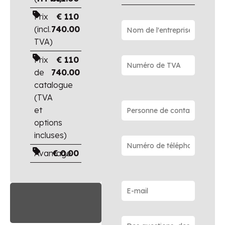
Prix
€
110
(incl.
740.00
TVA)
Prix
€
110
de
740.00
catalogue
(TVA
et
options
incluses)
Avantage
€
0.00