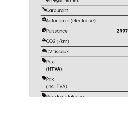
Carburant
Autonomie (électrique)
Puissance
2997
CO2 (/km)
CV fiscaux
Prix
(
HTVA
)
Prix
(incl. TVA)
Prix de catalogue
(TVA et options
incluses)
Avantage