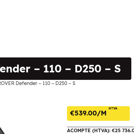
nder – 110 – D250 – S
OVER Defender – 110 – D250 – S
HTVA
€
539.00
ACOMPTE (HTVA): €25 736.