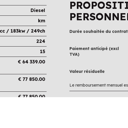
PROPOSIT
Diesel
PERSONNE
km
cc / 183kw / 249ch
Durée souhaitée du contrat
224
Paiement anticipé (excl
15
TVA)
€
64 339.00
Valeur résiduelle
€
77 850.00
Le remboursement mensuel est
€
77 850.00
€
0.00