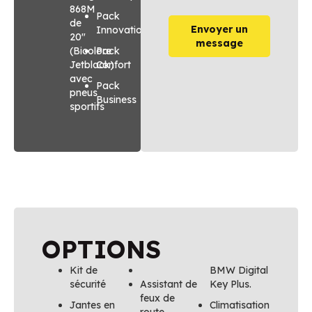
868M
Pack
de
Envoyer un
Innovation
20″
message
(Bicolore
Pack
Jetblack)
Confort
avec
Pack
pneus
Business
sportifs
OPTIONS
Kit de
BMW Digital
sécurité
Assistant de
Key Plus.
feux de
Jantes en
Climatisation
route.