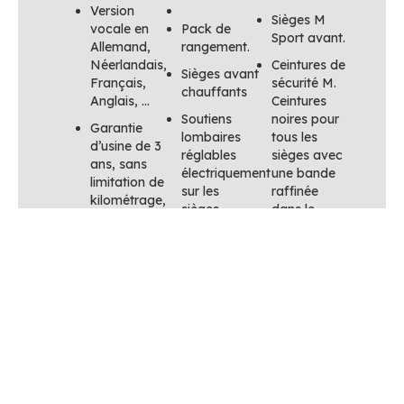
Version
Sièges M
vocale en
Pack de
Sport avant.
Allemand,
rangement.
Néerlandais,
Ceintures de
Sièges avant
Français,
sécurité M.
chauffants
Anglais, …
Ceintures
Soutiens
noires pour
Garantie
lombaires
tous les
d’usine de 3
réglables
sièges avec
ans, sans
électriquement
une bande
limitation de
sur les
raffinée
kilométrage,
sièges
dans le
à partir de la
avant.
schéma de
date de
couleurs M.
première
Rétroviseur
mise en
intérieur et
Système de
circulation
rétroviseur
freinage M
extérieur
Sport
Active
côté
Rouge.
Guard Plus
conducteur
Disques de
Câble de
à
frein et
recharge
atténuation
étriers avant
rapide
automatique.
et arrière en