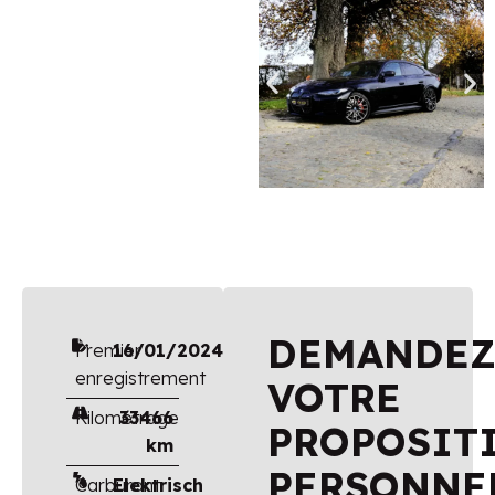
DEMANDE
Premier
16/01/2024
enregistrement
VOTRE
Kilométrage
33466
PROPOSIT
km
PERSONNE
Carburant
Elektrisch