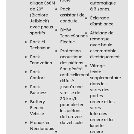
alliage 868M
automatique
de 20″
Pack
à 3 zones.
(Bicolore
assistant de
Éclairage
Jetblack)
conduite.
d’ambiance
avec pneus
BMW
sportifs
Attelage de
IconicSounds
remorque
Pack M
Electric.
avec boule
Technique
Protection
escamotable
Pack
acoustique
électriquement
Innovation
des piétons.
Vitrage
Son généré
Pack
teinté
artificiellement
Confort
supplémentaire
diffusé
dans les
Pack
jusqu’à une
vitres des
Business
vitesse de
portes
30 km/h
Battery
arrière et les
pour alerter
Electric
vitres
les piétons
Vehicle
latérales
de l’arrivée
arrière et la
Manuel en
du véhicule.
lunette
Néerlandais
arrière