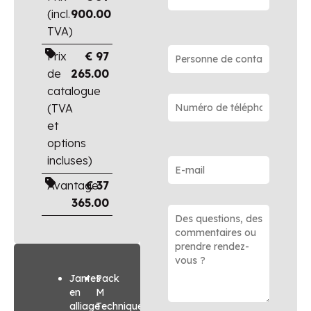
(incl.
900.00
TVA)
Prix
€
97
de
265.00
catalogue
(TVA
et
options
incluses)
Avantage
€
37
365.00
Jantes
Pack
en
M
alliage
Technique