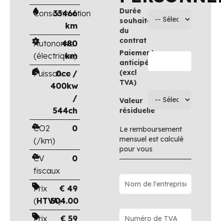
Durée
Consommation
33466
souhaitée
km
du
contrat
Autonomie
480
Paiement
(électrique)
km
anticipé
(excl
Puissance
0cc /
TVA)
400kw
/
Valeur
544ch
résiduelle
CO2
0
Le remboursement
mensuel est calculé
(/km)
pour vous
CV
0
fiscaux
Prix
€
49
(
HTVA
504.00
)
Prix
€
59