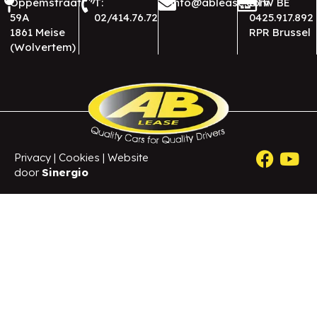
Oppemstraat
T:
info@ablease.com
BTW BE
59A
02/414.76.72
0425.917.892
1861 Meise
RPR Brussel
(Wolvertem)
Privacy
|
Cookies
| Website
door
Sinergio