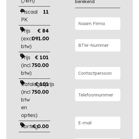
(/km)
berekend
Fiscaal
11
PK
Prijs
€
84
(excl.
091.00
btw)
Prijs
€
101
(incl.
750.00
btw)
Catalogusprijs
€
101
(incl
750.00
btw
en
opties)
Korting
€
0.00