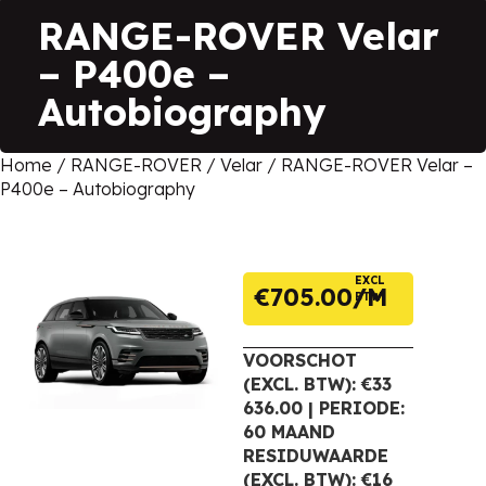
RANGE-ROVER Velar
– P400e –
Autobiography
Home
/
RANGE-ROVER
/
Velar
/ RANGE-ROVER Velar –
P400e – Autobiography
EXCL
€
705.00
BTW
VOORSCHOT
(EXCL. BTW): €33
636.00 | PERIODE:
60 MAAND
RESIDUWAARDE
(EXCL. BTW): €16