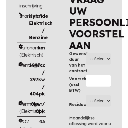
inschrijving
UW
Brandstof
Hybride
PERSOONL
Elektrisch
/
VOORSTEL
Benzine
AAN
Autonomie
km
Gewenste
(Elektrisch)
duur
Vermogen
1997cc
van het
contract
/
Voorschot
297kw
(excl
/
BTW)
404pk
Vermogen
0kw /
Residuwaarde
(Elektrisch)
0pk
Maandelijkse
CO2
43
aflossing word voor u