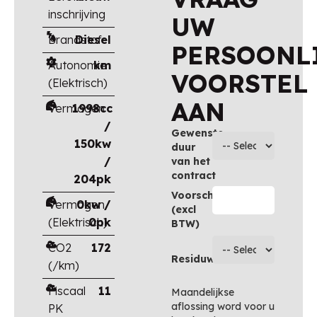
inschrijving
UW
Brandstof
Diesel
PERSOONL
Autonomie
km
VOORSTEL
(Elektrisch)
AAN
Vermogen
1998cc
/
Gewenste
150kw
duur
/
van het
contract
204pk
Voorschot
Vermogen
0kw /
(excl
(Elektrisch)
0pk
BTW)
CO2
172
Residuwaarde
(/km)
Fiscaal
11
Maandelijkse
aflossing word voor u
PK