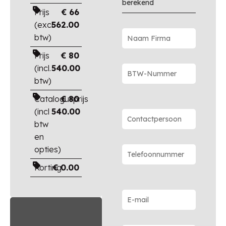
berekend
Prijs
€
66
(excl.
562.00
btw)
Prijs
€
80
(incl.
540.00
btw)
Catalogusprijs
€
80
(incl
540.00
btw
en
opties)
Korting
€
0.00