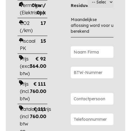
Vermogen
0kw /
Residuwaarde
(Elektrisch)
0pk
Maandelijkse
CO2
17
aflossing word voor u
(/km)
berekend
Fiscaal
15
PK
Prijs
€
92
(excl.
364.00
btw)
Prijs
€
111
(incl.
760.00
btw)
Catalogusprijs
€
111
(incl
760.00
btw
en