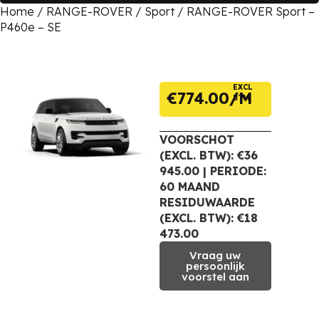
Home
/
RANGE-ROVER
/
Sport
/ RANGE-ROVER Sport –
P460e – SE
EXCL
€
774.00
BTW
VOORSCHOT
(EXCL. BTW): €36
945.00 | PERIODE:
60 MAAND
RESIDUWAARDE
(EXCL. BTW): €18
473.00
Vraag uw
persoonlijk
voorstel aan