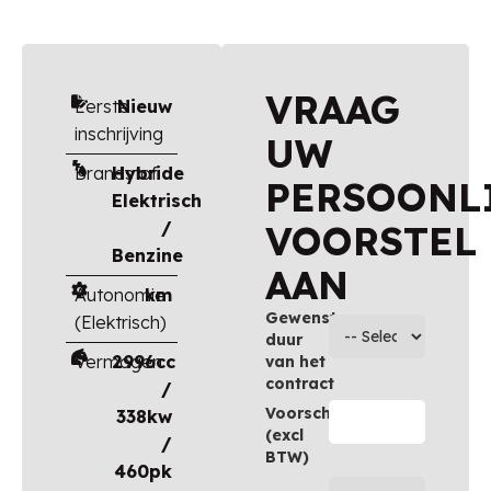
VRAAG
Eerste
Nieuw
inschrijving
UW
Brandstof
Hybride
PERSOONL
Elektrisch
/
VOORSTEL
Benzine
AAN
Autonomie
km
Gewenste
(Elektrisch)
duur
Vermogen
2996cc
van het
contract
/
Voorschot
338kw
(excl
/
BTW)
460pk