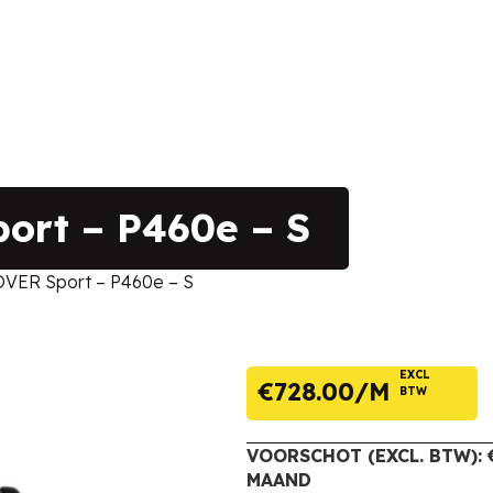
rt – P460e – S
ER Sport – P460e – S
EXCL
€
728.00
BTW
VOORSCHOT (EXCL. BTW): €
MAAND