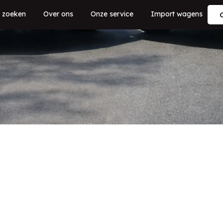
 zoeken
Over ons
Onze service
Import wagens