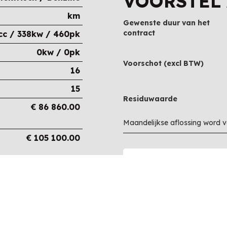
VOORSTEL
km
Gewenste duur van het
contract
cc / 338kw / 460pk
0kw / 0pk
Voorschot (excl BTW)
16
15
Residuwaarde
€
86 860.00
Maandelijkse aflossing word 
€
105 100.00
€
105 100.00
€
0.00