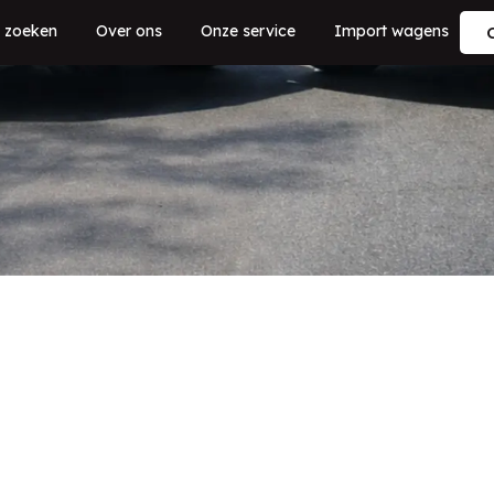
 zoeken
Over ons
Onze service
Import wagens