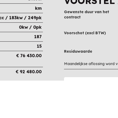
VOORSTEL
km
Gewenste duur van het
contract
cc / 183kw / 249pk
0kw / 0pk
Voorschot (excl BTW)
187
15
Residuwaarde
€
76 430.00
Maandelijkse aflossing word 
€
92 480.00
€
92 480.00
€
0.00