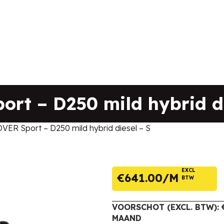
t – D250 mild hybrid di
R Sport – D250 mild hybrid diesel – S
EXCL
€
641.00
BTW
VOORSCHOT (EXCL. BTW): €
MAAND