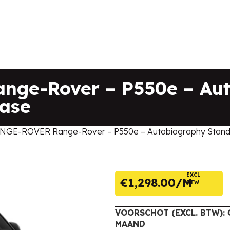
ge-Rover – P550e – Au
ase
NGE-ROVER Range-Rover – P550e – Autobiography Stan
EXCL
€
1,298.00
BTW
VOORSCHOT (EXCL. BTW): €
MAAND