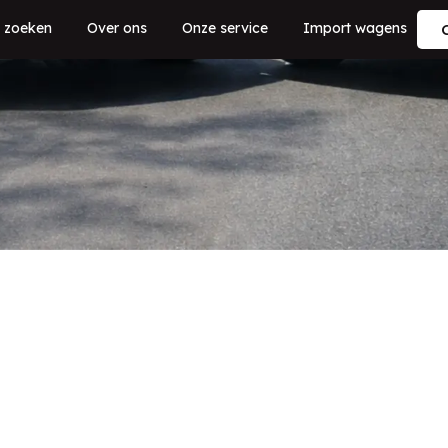
 zoeken
Over ons
Onze service
Import wagens