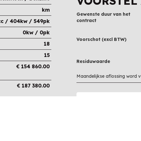
VOORSTEL
km
Gewenste duur van het
contract
c / 404kw / 549pk
0kw / 0pk
Voorschot (excl BTW)
18
15
Residuwaarde
€
154 860.00
Maandelijkse aflossing word 
€
187 380.00
€
187 380.00
€
0.00