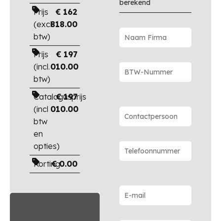
berekend
Prijs
€
162
(excl.
818.00
btw)
Prijs
€
197
(incl.
010.00
btw)
Catalogusprijs
€
197
(incl
010.00
btw
en
opties)
Korting
€
0.00