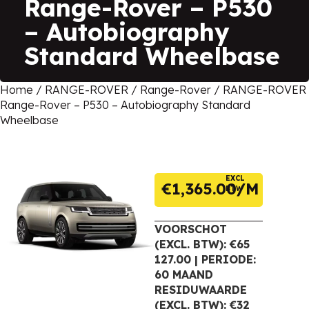
Range-Rover – P530
– Autobiography
Standard Wheelbase
Home
/
RANGE-ROVER
/
Range-Rover
/ RANGE-ROVER
Range-Rover – P530 – Autobiography Standard
Wheelbase
EXCL
€
1,365.00
BTW
VOORSCHOT
(EXCL. BTW): €65
127.00 | PERIODE:
60 MAAND
RESIDUWAARDE
(EXCL. BTW): €32