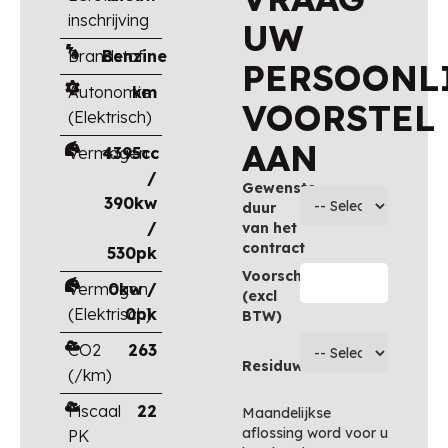
inschrijving
UW
Brandstof
Benzine
PERSOONL
Autonomie
km
VOORSTEL
(Elektrisch)
AAN
Vermogen
4395cc
/
Gewenste
390kw
duur
/
van het
contract
530pk
Voorschot
Vermogen
0kw /
(excl
(Elektrisch)
0pk
BTW)
CO2
263
Residuwaarde
(/km)
Fiscaal
22
Maandelijkse
aflossing word voor u
PK