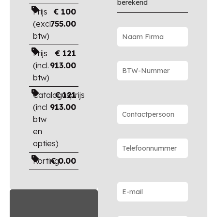
berekend
Prijs
€
100
(excl.
755.00
btw)
Prijs
€
121
(incl.
913.00
btw)
Catalogusprijs
€
121
(incl
913.00
btw
en
opties)
Korting
€
0.00