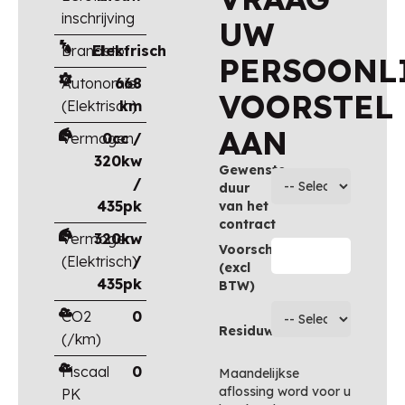
inschrijving
UW
Brandstof
Elektrisch
PERSOONL
Autonomie
668
VOORSTEL
(Elektrisch)
km
AAN
Vermogen
0cc /
320kw
Gewenste
/
duur
435pk
van het
contract
Vermogen
320kw
Voorschot
(Elektrisch)
/
(excl
435pk
BTW)
CO2
0
Residuwaarde
(/km)
Fiscaal
0
Maandelijkse
aflossing word voor u
PK