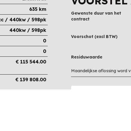
VOORSTEL
635 km
Gewenste duur van het
contract
cc / 440kw / 598pk
440kw / 598pk
Voorschot (excl BTW)
0
0
Residuwaarde
€
115 544.00
Maandelijkse aflossing word 
€
139 808.00
€
139 808.00
€
0.00