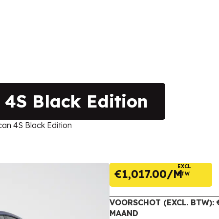
4S Black Edition
n 4S Black Edition
EXCL
€
1,017.00
BTW
VOORSCHOT (EXCL. BTW): €
MAAND