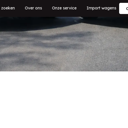
 zoeken
Over ons
Onze service
Import wagens