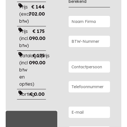
berekend
Prijs
€
144
(excl.
702.00
btw)
Prijs
€
175
(incl.
090.00
btw)
Catalogusprijs
€
175
(incl
090.00
btw
en
opties)
Korting
€
0.00