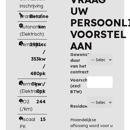
inschrijving
UW
Brandstof
Benzine
PERSOONL
Autonomie
km
VOORSTEL
(Elektrisch)
AAN
Vermogen
2981cc
/
Gewenste
353kw
duur
/
van het
contract
480pk
Voorschot
Vermogen
0kw /
(excl
(Elektrisch)
0pk
BTW)
CO2
244
Residuwaarde
(/km)
Fiscaal
15
Maandelijkse
aflossing word voor u
PK