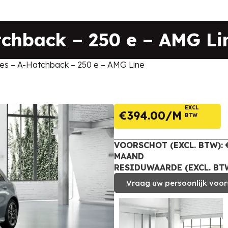
chback – 250 e – AMG Li
s – A-Hatchback – 250 e – AMG Line
EXCL
€
394.00
BTW
VOORSCHOT (EXCL. BTW): €
MAAND
RESIDUWAARDE (EXCL. BTW
Vraag uw persoonlijk voor