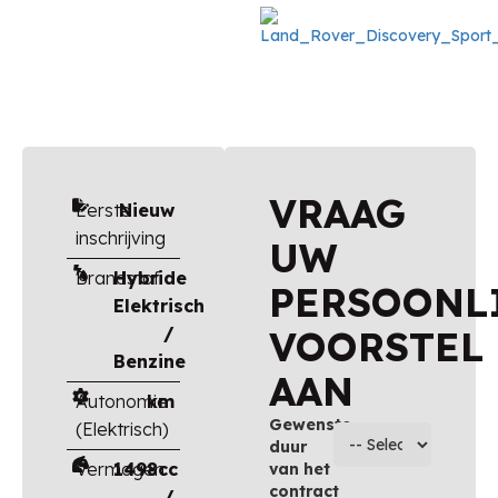
VRAAG
Eerste
Nieuw
inschrijving
UW
Brandstof
Hybride
PERSOONL
Elektrisch
/
VOORSTEL
Benzine
AAN
Autonomie
km
Gewenste
(Elektrisch)
duur
Vermogen
1498cc
van het
contract
/