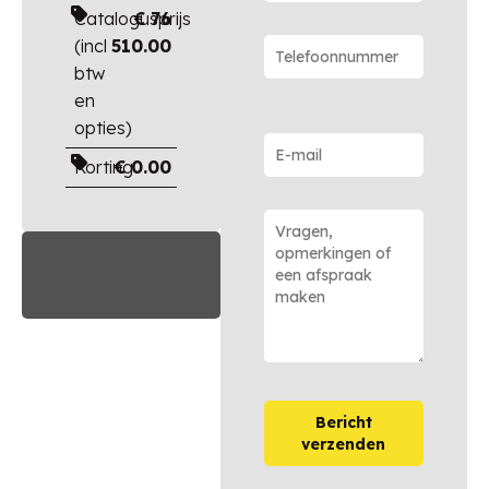
Catalogusprijs
€
76
(incl
510.00
btw
en
opties)
Korting
€
0.00
Bericht
verzenden