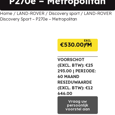
P270e – Metropolitan
Home
/
LAND-ROVER
/
Discovery sport
/ LAND-ROVER
Discovery Sport – P270e – Metropolitan
EXCL
€
530.00
BTW
VOORSCHOT
(EXCL. BTW): €25
293.00 | PERIODE:
60 MAAND
RESIDUWAARDE
(EXCL. BTW): €12
646.00
Vraag uw
persoonlijk
voorstel aan