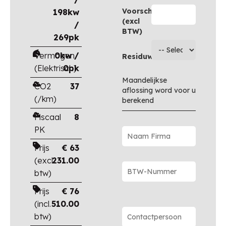
Voorschot
198kw
(excl
/
BTW)
269pk
Vermogen
0kw /
Residuwaarde
(Elektrisch)
0pk
Maandelijkse
CO2
37
aflossing word voor u
(/km)
berekend
Fiscaal
8
PK
Prijs
€
63
(excl.
231.00
btw)
Prijs
€
76
(incl.
510.00
btw)