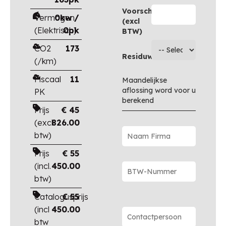
Voorschot
Vermogen
0kw /
(excl
(Elektrisch)
0pk
BTW)
CO2
173
Residuwaarde
(/km)
Fiscaal
11
Maandelijkse
aflossing word voor u
PK
berekend
Prijs
€
45
(excl.
826.00
btw)
Prijs
€
55
(incl.
450.00
btw)
Catalogusprijs
€
55
(incl
450.00
btw