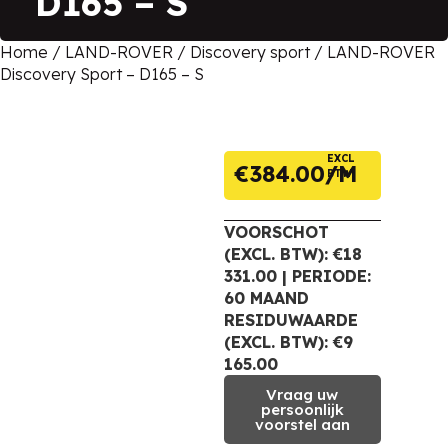
D165 – S
Home
/
LAND-ROVER
/
Discovery sport
/ LAND-ROVER
Discovery Sport – D165 – S
EXCL
€
384.00
BTW
VOORSCHOT
(EXCL. BTW): €18
331.00 | PERIODE:
60 MAAND
RESIDUWAARDE
(EXCL. BTW): €9
165.00
Vraag uw
persoonlijk
voorstel aan