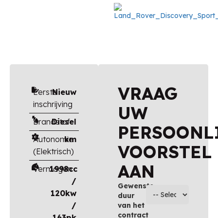
VRAAG
Eerste
Nieuw
inschrijving
UW
Brandstof
Diesel
PERSOONL
Autonomie
km
VOORSTEL
(Elektrisch)
AAN
Vermogen
1998cc
/
Gewenste
120kw
duur
/
van het
contract
163pk