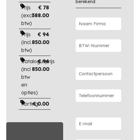
berekend
Prijs
€
78
(excl.
388.00
btw)
Prijs
€
94
(incl.
850.00
btw)
Catalogusprijs
€
94
(incl
850.00
btw
en
opties)
Korting
€
0.00