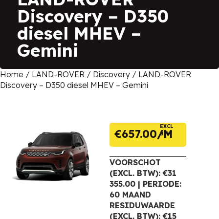
Discovery – D350
diesel MHEV –
Gemini
Home
/
LAND-ROVER
/
Discovery
/ LAND-ROVER
Discovery – D350 diesel MHEV – Gemini
EXCL
€
657.00
BTW
VOORSCHOT
(EXCL. BTW): €31
355.00 | PERIODE:
60 MAAND
RESIDUWAARDE
(EXCL. BTW): €15