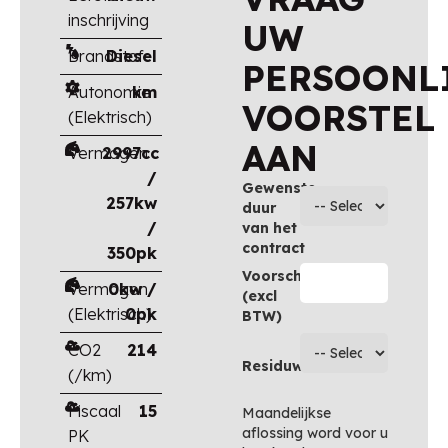
inschrijving
UW
Brandstof
Diesel
PERSOONL
Autonomie
km
VOORSTEL
(Elektrisch)
AAN
Vermogen
2997cc
/
Gewenste
257kw
duur
/
van het
contract
350pk
Voorschot
Vermogen
0kw /
(excl
(Elektrisch)
0pk
BTW)
CO2
214
Residuwaarde
(/km)
Fiscaal
15
Maandelijkse
aflossing word voor u
PK